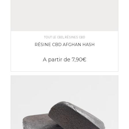
CHOIX DES OPTIONS
TOUT LE CBD
,
RÉSINES CBD
RÉSINE CBD AFGHAN HASH
A partir de
7,90
€