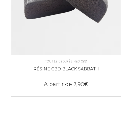
CHOIX DES OPTIONS
TOUT LE CBD
,
RÉSINES CBD
RÉSINE CBD BLACK SABBATH
A partir de
7,90
€