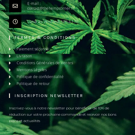
E-mail :
contact@thehempcorner.fr
Lundi au Vendredi 10h à 17h
TERMES & CONDITIONS
Paiement sécurisé
Livraison
Conditions Générales de Ventes
Mentions Légales
Politique de confidentialité
Politique de retour
INSCRIPTION NEWSLETTER
Inscrivez-vous à notre newsletter pour bénéficier de 10% de
réduction sur votre prochaine commande et recevoir nos bons
plans et actualités