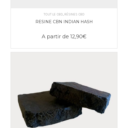
CHOIX DES OPTIONS
TOUT LE CBD
,
RÉSINES CBD
RESINE CBN INDIAN HASH
A partir de
12,90
€