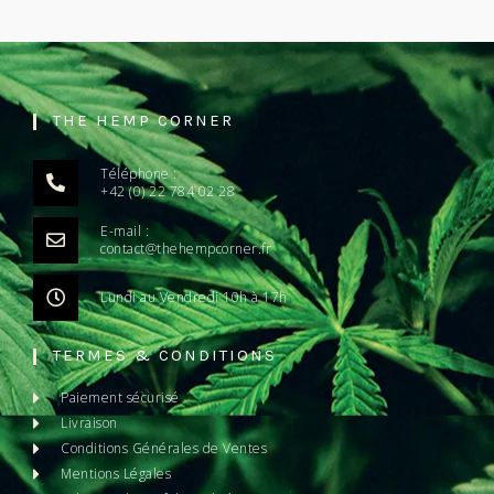
THE HEMP CORNER
Téléphone :
+42 (0) 22 784 02 28
E-mail :
contact@thehempcorner.fr
Lundi au Vendredi 10h à 17h
TERMES & CONDITIONS
Paiement sécurisé
Livraison
Conditions Générales de Ventes
Mentions Légales