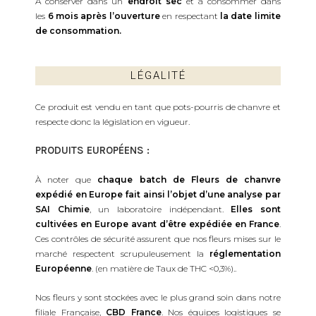
A conserver dans un
endroit sec
et à consommer dans
les
6 mois après l’ouverture
en respectant
la date limite
de consommation.
LÉGALITÉ
Ce produit est vendu en tant que pots-pourris de chanvre et
respecte donc la législation en vigueur.
PRODUITS EUROPÉENS :
À noter que
chaque batch de Fleurs de chanvre
expédié en Europe fait ainsi l’objet d’une analyse par
SAI Chimie
, un laboratoire indépendant.
Elles sont
cultivées en Europe avant d’être expédiée en France
.
Ces contrôles de sécurité assurent que nos fleurs mises sur le
marché respectent scrupuleusement la
réglementation
Européenne
. (en matière de Taux de THC <0,3%)..
Nos fleurs y sont stockées avec le plus grand soin dans notre
filiale Française,
CBD France
. Nos équipes logistiques se