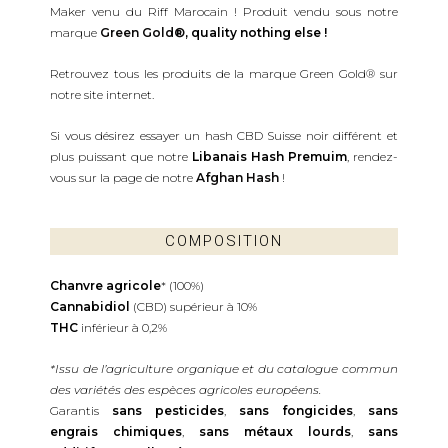
Maker venu du Riff Marocain ! Produit vendu sous notre
marque
Green Gold®
, quality nothing else !
Retrouvez tous les produits de la marque Green Gold® sur
notre site internet.
Si vous désirez essayer un hash CBD Suisse noir différent et
plus puissant que notre
Libanais Hash Premuim
, rendez-
vous sur la page de notre
Afghan Hash
!
COMPOSITION
Chanvre agricole
* (100%)
Cannabidiol
(CBD) supérieur à 10%
THC
inférieur à 0,2%
*Issu de l’agriculture organique et du catalogue commun
des variétés des espèces agricoles européens.
Garantis
sans pesticides
,
sans fongicides
,
sans
engrais chimiques
,
sans métaux lourds
,
sans