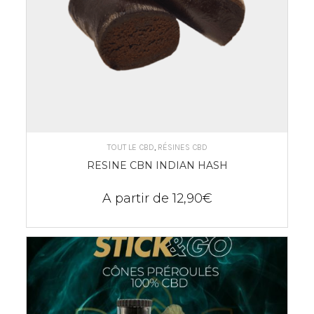
CHOIX DES OPTIONS
TOUT LE CBD
,
RÉSINES CBD
RESINE CBN INDIAN HASH
A partir de
12,90
€