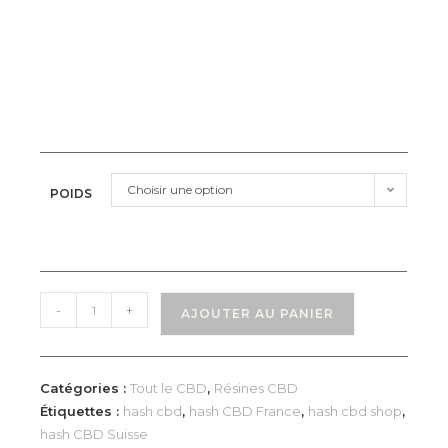
Choisir une option
POIDS
-
+
AJOUTER AU PANIER
Catégories :
Tout le CBD
,
Résines CBD
Étiquettes :
hash cbd
,
hash CBD France
,
hash cbd shop
,
hash CBD Suisse