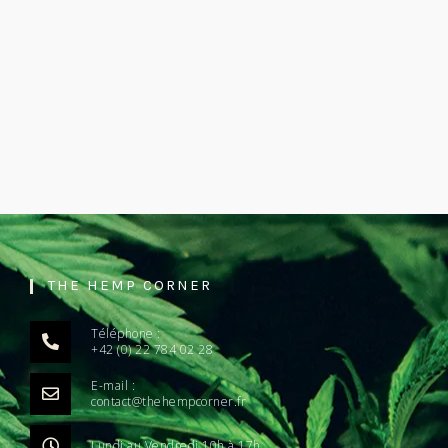
THE HEMP CORNER
Téléphone :
+42 (0) 22 784 02 28
E-mail :
contact@thehempcorner.fr
Lundi au Vendredi 10h à 17h