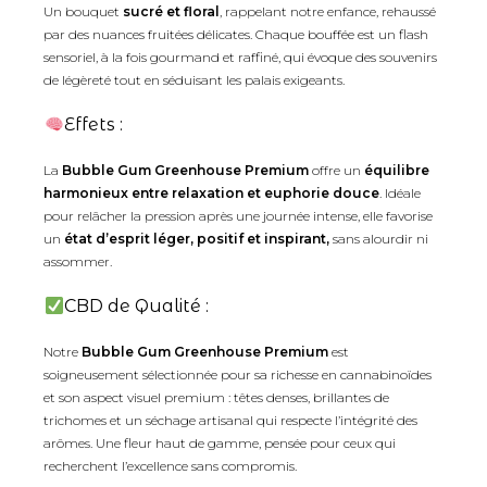
Un bouquet
sucré et floral
, rappelant notre enfance, rehaussé
par des nuances fruitées délicates. Chaque bouffée est un flash
sensoriel, à la fois gourmand et raffiné, qui évoque des souvenirs
de légèreté tout en séduisant les palais exigeants.
Effets :
La
Bubble Gum Greenhouse Premium
offre un
équilibre
harmonieux entre relaxation et euphorie douce
. Idéale
pour relâcher la pression après une journée intense, elle favorise
un
état d’esprit léger, positif et inspirant,
sans alourdir ni
assommer.
CBD de Qualité :
Notre
Bubble Gum Greenhouse Premium
est
soigneusement sélectionnée pour sa richesse en cannabinoïdes
et son aspect visuel premium : têtes denses, brillantes de
trichomes et un séchage artisanal qui respecte l’intégrité des
arômes. Une fleur haut de gamme, pensée pour ceux qui
recherchent l’excellence sans compromis.