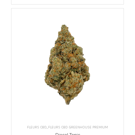
CHOIX DES OPTIONS
FLEURS CBD
,
FLEURS CBD GREENHOUSE PREMIUM
Diesel Tonic