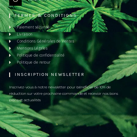
TERMES & CONDITIONS
Paiement sécurisé
Livraison
Conditions Générales de Ventes
Mentions Légales
Politique de confidentialité
Politique de retour
INSCRIPTION NEWSLETTER
Inscrivez-vous à notre newsletter pour bénéficier de 10% de
réduction sur votre prochaine commande et recevoir nos bons
plans et actualités