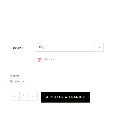
10g
POIDS
Effacer
28,00
€
En stock
-
+
AJOUTER AU PANIER