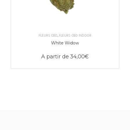
CHOIX DES OPTIONS
FLEURS CBD
,
FLEURS CBD INDOOR
White Widow
A partir de
34,00
€