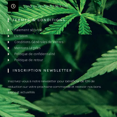
Lundi au Vendredi 10h à 17h
TERMES & CONDITIONS
Paiement sécurisé
Livraison
Conditions Générales de Ventes
Mentions Légales
Politique de confidentialité
Politique de retour
INSCRIPTION NEWSLETTER
Inscrivez-vous à notre newsletter pour bénéficier de 10% de
réduction sur votre prochaine commande et recevoir nos bons
plans et actualités