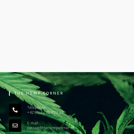
THE HEMP CORNER
Téléphone :
+42 (0) 22 784 02 28
E-mail :
contact@thehempcorner.fr