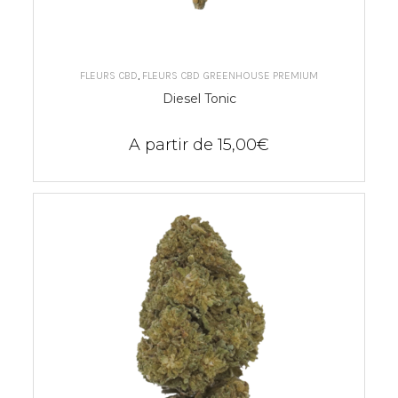
CHOIX DES OPTIONS
FLEURS CBD
,
FLEURS CBD GREENHOUSE PREMIUM
Diesel Tonic
A partir de
15,00
€