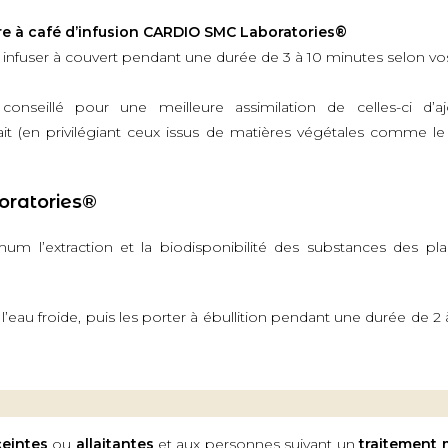
ère à café d’infusion CARDIO SMC Laboratories®
ser infuser à couvert pendant une durée de 3 à 10 minutes selon vo
 conseillé pour une meilleure assimilation de celles-ci d’a
 (en privilégiant ceux issus de matières végétales comme le l
oratories®
m l’extraction et la biodisponibilité des substances des pla
’eau froide, puis les porter à ébullition pendant une durée de 2 à 
eintes
ou
allaitantes
et aux personnes suivant un
traitement