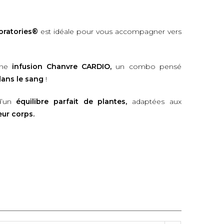
oratories®
est idéale pour vous accompagner vers
ne
infusion Chanvre CARDIO,
un combo pensé
 dans le sang
!
d’un
équilibre parfait de plantes,
adaptées aux
eur corps.