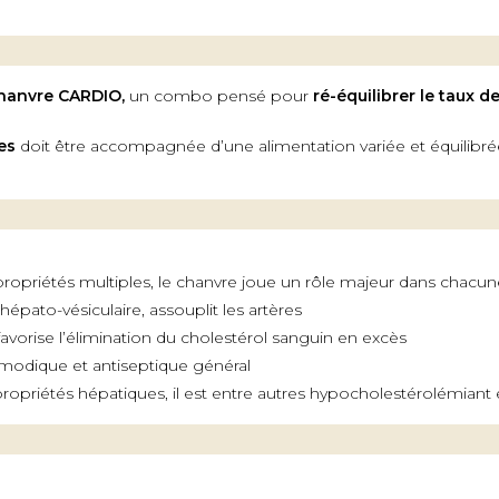
Chanvre CARDIO,
un combo pensé pour
ré-équilibrer le taux d
es
doit être accompagnée d’une alimentation variée et équilibrée
propriétés multiples, le chanvre joue un rôle majeur dans chacun
 hépato-vésiculaire, assouplit les artères
i favorise l’élimination du cholestérol sanguin en excès
asmodique et antiseptique général
opriétés hépatiques, il est entre autres hypocholestérolémiant 