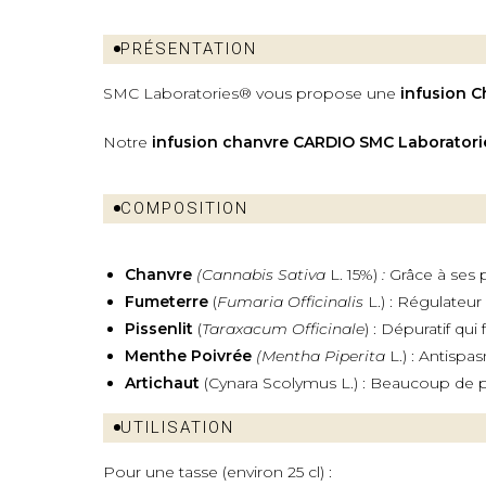
PRÉSENTATION
SMC Laboratories®
vous propose une
infusion 
Notre
infusion chanvre CARDIO SMC Laboratori
COMPOSITION
Chanvre
(Cannabis Sativa
L. 15%)
:
Grâce à ses 
Fumeterre
(
Fumaria Officinalis
L.) : Régulateur
Pissenlit
(
Taraxacum Officinale
) : Dépuratif qu
Menthe Poivrée
(Mentha Piperita
L.) : Antisp
Artichaut
(Cynara Scolymus L.) : Beaucoup de pr
UTILISATION
Pour une tasse (environ 25 cl) :