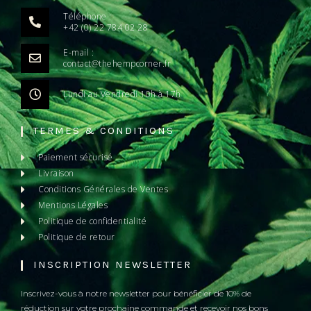
Téléphone :
+42 (0) 22 784 02 28
E-mail :
contact@thehempcorner.fr
Lundi au Vendredi 10h à 17h
TERMES & CONDITIONS
Paiement sécurisé
Livraison
Conditions Générales de Ventes
Mentions Légales
Politique de confidentialité
Politique de retour
INSCRIPTION NEWSLETTER
Inscrivez-vous à notre newsletter pour bénéficier de 10% de
réduction sur votre prochaine commande et recevoir nos bons