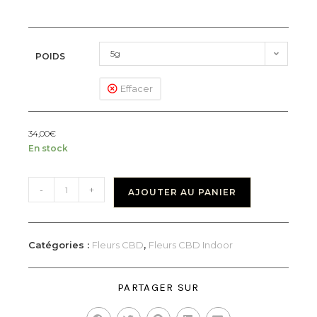
5g
POIDS
Effacer
34,00
€
En stock
-
+
AJOUTER AU PANIER
Catégories :
Fleurs CBD
,
Fleurs CBD Indoor
PARTAGER SUR