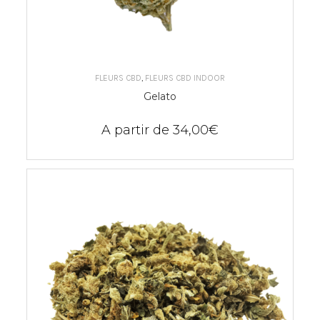
CHOIX DES OPTIONS
FLEURS CBD
,
FLEURS CBD INDOOR
Gelato
A partir de
34,00
€