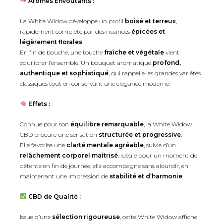
Arômes Envoûtants :
La White Widow développe un profil
boisé et terreux
,
rapidement complété par des nuances
épicées et
légèrement florales
.
En fin de bouche, une touche
fraîche et végétale
vient
équilibrer l’ensemble. Un bouquet aromatique
profond,
authentique et sophistiqué
, qui rappelle les grandes variétés
classiques tout en conservant une élégance moderne.
Effets :
Connue pour son
équilibre remarquable
, la White Widow
CBD procure une sensation
structurée et progressive
.
Elle favorise une
clarté mentale agréable
, suivie d’un
relâchement corporel maîtrisé
. Idéale pour un moment de
détente en fin de journée, elle accompagne sans alourdir, en
maintenant une impression de
stabilité et d’harmonie
.
CBD de Qualité :
Issue d’une
sélection rigoureuse
, cette White Widow affiche