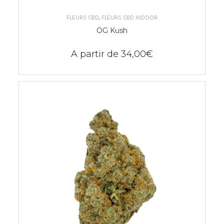
CHOIX DES OPTIONS
FLEURS CBD
,
FLEURS CBD INDOOR
OG Kush
A partir de
34,00
€